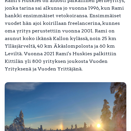
Rami's Huskies on aidosti paikallinen perheyritys,
jonka tarina sai alkunsa jo vuonna 1996, kun Rami
hankki ensimmäiset vetokoiransa. Ensimmäiset
vuodet hän ajoi koirillaan freelancerina, kunnes
oma yritys perustettiin vuonna 2001. Rami on
asunut koko ikänsä Kallon kylässä, noin 25 km
Ylläsjärveltä, 40 km Äkäslompolosta ja 60 km
Leviltä. Vuonna 2021 Rami's Huskies palkittiin
Kittilän yli 800 yrityksen joukosta Vuoden
Yrityksenä ja Vuoden Yrittäjänä.