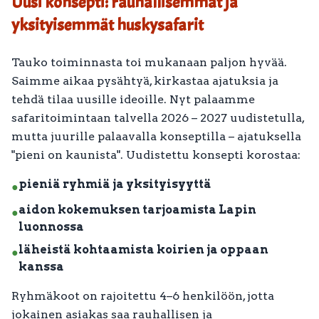
Uusi konsepti: rauhallisemmat ja
yksityisemmät huskysafarit
Tauko toiminnasta toi mukanaan paljon hyvää.
Saimme aikaa pysähtyä, kirkastaa ajatuksia ja
tehdä tilaa uusille ideoille. Nyt palaamme
safaritoimintaan talvella 2026 – 2027 uudistetulla,
mutta juurille palaavalla konseptilla – ajatuksella
"pieni on kaunista". Uudistettu konsepti korostaa:
pieniä ryhmiä ja yksityisyyttä
●
aidon kokemuksen tarjoamista Lapin
●
luonnossa
läheistä kohtaamista koirien ja oppaan
●
kanssa
Ryhmäkoot on rajoitettu 4–6 henkilöön, jotta
jokainen asiakas saa rauhallisen ja